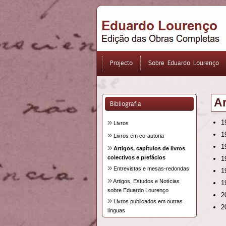
Projecto
Sobre Eduardo Lourenço
Ar
Bibliografia
»
1
Livros
»
1
Livros em co-autoria
1
»
Artigos, capítulos de livros
colectivos e prefácios
1
»
Entrevistas e mesas-redondas
1
»
Artigos, Estudos e Notícias
1
sobre Eduardo Lourenço
2
»
Livros publicados em outras
2
línguas