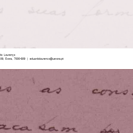
do Lourenço
109, Évora, 7000-809 |
eduardolourenco@uevora.pt