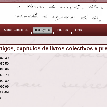
Obras Completas
Bibliografia
Notícias
Links
tigos, capítulos de livros colectivos e pr
943-49
950-59
960-69
970-79
980-89
990-99
000-09
010 - ...